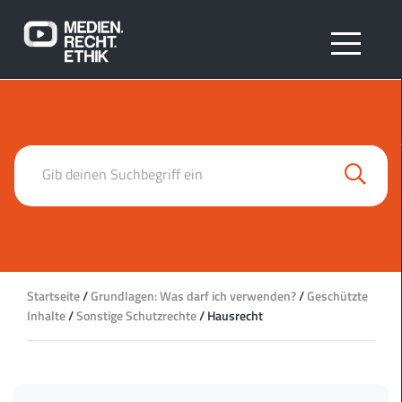
Search
Gib deinen Suchbegriff ein
Startseite
/
Grundlagen: Was darf ich verwenden?
/
Geschützte
Inhalte
/
Sonstige Schutzrechte
/
Hausrecht